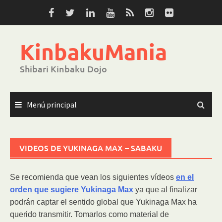
Saltar
al
contenido
KinbakuMania
Shibari Kinbaku Dojo
Menú principal
VIDEOS DE YUKINAGA MAX – SABAKU
Se recomienda que vean los siguientes vídeos
en el
orden que sugiere Yukinaga Max
ya que al finalizar
podrán captar el sentido global que Yukinaga Max ha
querido transmitir. Tomarlos como material de