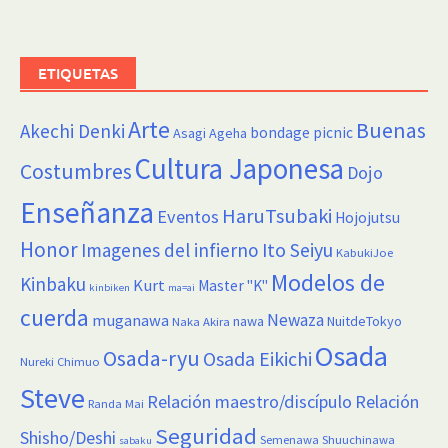
ETIQUETAS
Arte
Buenas
Akechi Denki
bondage picnic
Asagi Ageha
Cultura Japonesa
Costumbres
Dojo
Enseñanza
HaruTsubaki
Eventos
Hojojutsu
Honor
Imagenes del infierno
Ito Seiyu
KabukiJoe
Modelos de
Kinbaku
Kurt
Master "K"
kinbiken
ma=ai
cuerda
Newaza
muganawa
nawa
NuitdeTokyo
Naka Akira
Osada
Osada-ryu
Osada Eikichi
Nureki Chimuo
Steve
Relación maestro/discípulo
Relación
Randa Mai
Seguridad
Shisho/Deshi
Semenawa
Shuuchinawa
sabaku