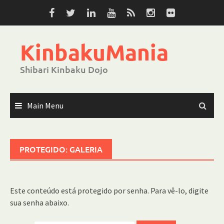
Skip
to
content
KinbakuMania
Shibari Kinbaku Dojo
Main Menu
PROTEGIDO: GALERIA
Este conteúdo está protegido por senha. Para vê-lo, digite
sua senha abaixo.