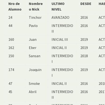
Nro de
Nombre
ULTIMO
DESDE
HA
Alumno
o Nick
NIVEL
24
Tinchor
AVANZADO
2016
ACT
44
Pavlo
INTERMEDIO
2016
ACT
II
160
Juan
INICIAL III
2019
ACT
162
Eber
INICIAL II
2019
ACT
150
Sansan
INTERMEDIO
2018
ACT
I
174
Joaquin
INTERMEDIO
2019
ACT
I
47
Smoke
INICIAL II
2016
201
45
Abril
INTERMEDIO
2016
201
II