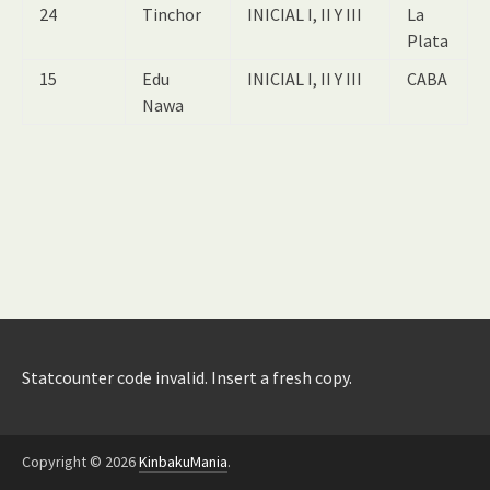
24
Tinchor
INICIAL I, II Y III
La
Plata
15
Edu
INICIAL I, II Y III
CABA
Nawa
Statcounter code invalid. Insert a fresh copy.
Copyright © 2026
KinbakuMania
.