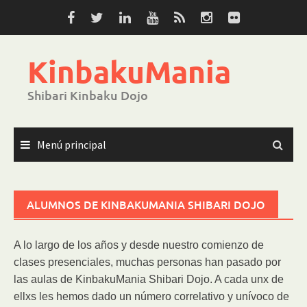
Saltar
al
contenido
KinbakuMania
Shibari Kinbaku Dojo
Menú principal
ALUMNOS DE KINBAKUMANIA SHIBARI DOJO
A lo largo de los años y desde nuestro comienzo de
clases presenciales, muchas personas han pasado por
las aulas de KinbakuMania Shibari Dojo. A cada unx de
ellxs les hemos dado un número correlativo y unívoco de