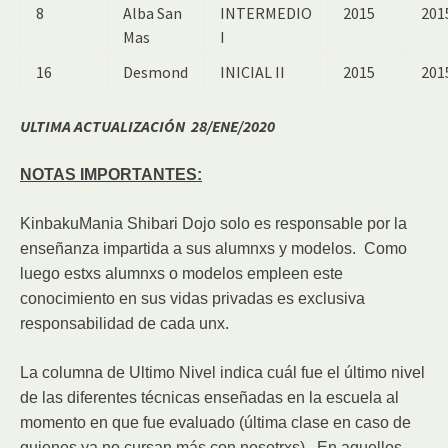
8
Alba San
INTERMEDIO
2015
201
Mas
I
16
Desmond
INICIAL II
2015
201
ULTIMA ACTUALIZACIÓN 28/ENE/2020
NOTAS IMPORTANTES:
KinbakuMania Shibari Dojo solo es responsable por la
enseñanza impartida a sus alumnxs y modelos. Como
luego estxs alumnxs o modelos empleen este
conocimiento en sus vidas privadas es exclusiva
responsabilidad de cada unx.
La columna de Ultimo Nivel indica cuál fue el último nivel
de las diferentes técnicas enseñadas en la escuela al
momento en que fue evaluado (última clase en caso de
quienes ya no cursan más con nosotrxs). En aquellos