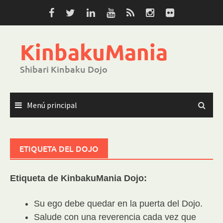
Saltar
al
contenido
KinbakuMania
Shibari Kinbaku Dojo
Menú principal
ETIQUETA DEL DOJO
Etiqueta de KinbakuMania Dojo:
Su ego debe quedar en la puerta del Dojo.
Salude con una reverencia cada vez que