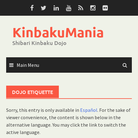
Skip
to
content
KinbakuMania
Shibari Kinbaku Dojo
Main Menu
DOJO ETIQUETTE
Sorry, this entry is only available in
Español
. For the sake of
viewer convenience, the content is shown below in the
alternative language. You may click the link to switch the
active language.