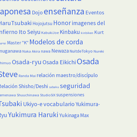
enseñanza
japonesa
Dojo
Eventos
Honor
HaruTsubaki
imagenes del
Hojojutsu
infierno
Ito Seiyu
Kinbaku
Kurt
KabukiJoe
kinbiken
Modelos de corda
Master "K"
a=ai
Newaza
muganawa
nawa
NuitdeTokyo
Naka Akira
Nureki
Osada
Osada-ryu
Osada Eikichi
himuo
Steve
relación maestro/discípulo
Randa Mai
seguridad
Relación Shisho/Deshi
sabaku
suspensiones
Semenawa
Shuuchinawa
StudioSIX
Tsubaki
vocabulario
Ukiyo-e
Yukimura-
Yukimura Haruki
Ryu
Yukinaga Max