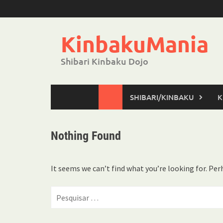
Skip
to
content
KinbakuMania
Shibari Kinbaku Dojo
SHIBARI/KINBAKU
K
Nothing Found
It seems we can’t find what you’re looking for. Per
Pesquisar
por: