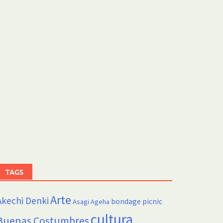
TAGS
Arte
Akechi Denki
bondage picnic
Asagi Ageha
cultura
Buenas Costumbres