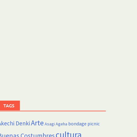
TAGS
Arte
Akechi Denki
bondage picnic
Asagi Ageha
cultura
Buenas Costumbres