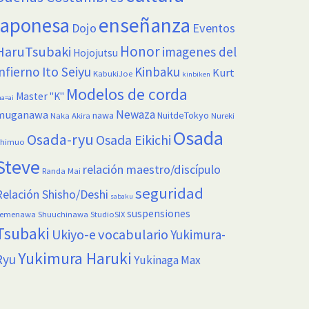
enseñanza
japonesa
Dojo
Eventos
Honor
HaruTsubaki
imagenes del
Hojojutsu
infierno
Ito Seiyu
Kinbaku
Kurt
KabukiJoe
kinbiken
Modelos de corda
Master "K"
a=ai
Newaza
muganawa
nawa
NuitdeTokyo
Naka Akira
Nureki
Osada
Osada-ryu
Osada Eikichi
himuo
Steve
relación maestro/discípulo
Randa Mai
seguridad
Relación Shisho/Deshi
sabaku
suspensiones
Semenawa
Shuuchinawa
StudioSIX
Tsubaki
vocabulario
Ukiyo-e
Yukimura-
Yukimura Haruki
Ryu
Yukinaga Max