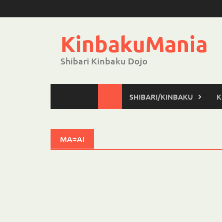
Skip
to
content
KinbakuMania
Shibari Kinbaku Dojo
SHIBARI/KINBAKU
K
MA=AI