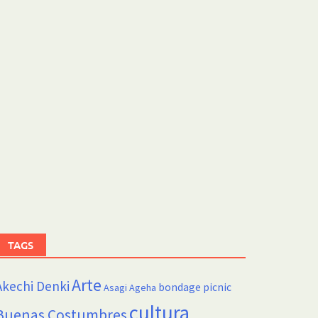
TAGS
Arte
Akechi Denki
bondage picnic
Asagi Ageha
cultura
Buenas Costumbres