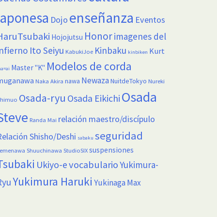
enseñanza
japonesa
Dojo
Eventos
Honor
HaruTsubaki
imagenes del
Hojojutsu
infierno
Ito Seiyu
Kinbaku
Kurt
KabukiJoe
kinbiken
Modelos de corda
Master "K"
a=ai
Newaza
muganawa
nawa
NuitdeTokyo
Naka Akira
Nureki
Osada
Osada-ryu
Osada Eikichi
himuo
Steve
relación maestro/discípulo
Randa Mai
seguridad
Relación Shisho/Deshi
sabaku
suspensiones
Semenawa
Shuuchinawa
StudioSIX
Tsubaki
vocabulario
Ukiyo-e
Yukimura-
Yukimura Haruki
Ryu
Yukinaga Max