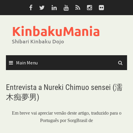
Skip
to
content
KinbakuMania
Shibari Kinbaku Dojo
Main Menu
Entrevista a Nureki Chimuo sensei (濡
木痴夢男)
Em breve vai apreciar versão deste artigo, traduzido para o
Português por SorgBrasil de