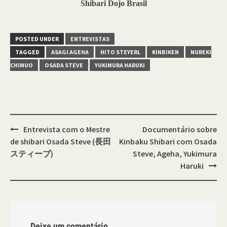
Shibari Dojo Brasil
POSTED UNDER
ENTREVISTAS
TAGGED
ASAGI AGEHA
HITO STEYERL
KINBIKEN
NUREKI
CHIMUO
OSADA STEVE
YUKIMURA HARUKI
Post
Entrevista com o Mestre
Documentário sobre
navigation
de shibari Osada Steve (長田
Kinbaku Shibari com Osada
スティーブ)
Steve, Ageha, Yukimura
Haruki
Deixe um comentário