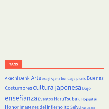
TAGS
Arte
Buenas
Akechi Denki
bondage picnic
Asagi Ageha
cultura japonesa
Costumbres
Dojo
enseñanza
HaruTsubaki
Eventos
Hojojutsu
Honor
imagenes del infierno
Ito Seiyu
KabukiJoe