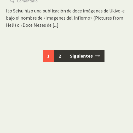
Comentario
Ito Seiyu hizo una publicación de doce imágenes de Ukiyo-e
bajo el nombre de «Imagenes del Infierno» (Pictures from
Hell) o «Doce Meses de
[...]
Ir
1
2
Siguientes
a
las
entradas