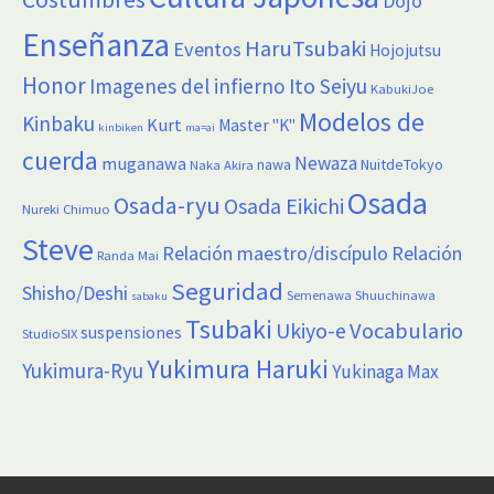
Dojo
Enseñanza
HaruTsubaki
Eventos
Hojojutsu
Honor
Imagenes del infierno
Ito Seiyu
KabukiJoe
Modelos de
Kinbaku
Kurt
Master "K"
kinbiken
ma=ai
cuerda
Newaza
muganawa
nawa
NuitdeTokyo
Naka Akira
Osada
Osada-ryu
Osada Eikichi
Nureki Chimuo
Steve
Relación maestro/discípulo
Relación
Randa Mai
Seguridad
Shisho/Deshi
Semenawa
Shuuchinawa
sabaku
Tsubaki
Vocabulario
Ukiyo-e
suspensiones
StudioSIX
Yukimura Haruki
Yukimura-Ryu
Yukinaga Max