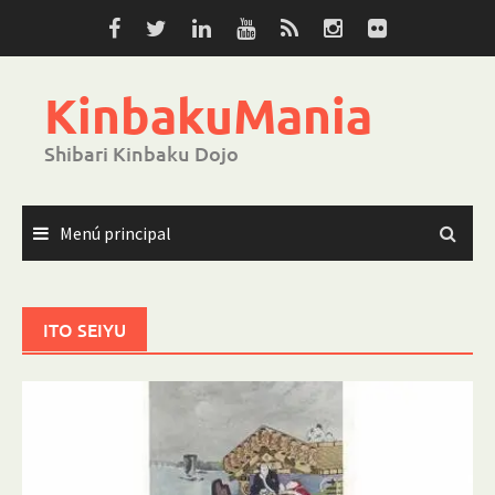
Saltar
al
contenido
KinbakuMania
Shibari Kinbaku Dojo
Menú principal
ITO SEIYU