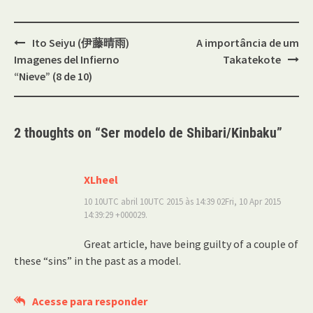
Post
Ito Seiyu (伊藤晴雨)
A importância de um
navigation
Imagenes del Infierno
Takatekote
“Nieve” (8 de 10)
2 thoughts on “
Ser modelo de Shibari/Kinbaku
”
XLheel
10 10UTC abril 10UTC 2015 às 14:39 02Fri, 10 Apr 2015
14:39:29 +000029.
Great article, have being guilty of a couple of
these “sins” in the past as a model.
Acesse para responder