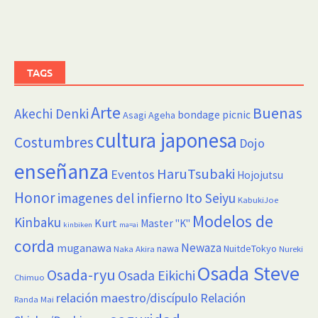
TAGS
Arte
Buenas
Akechi Denki
bondage picnic
Asagi Ageha
cultura japonesa
Costumbres
Dojo
enseñanza
HaruTsubaki
Eventos
Hojojutsu
Honor
imagenes del infierno
Ito Seiyu
KabukiJoe
Modelos de
Kinbaku
Kurt
Master "K"
kinbiken
ma=ai
corda
Newaza
muganawa
nawa
NuitdeTokyo
Naka Akira
Nureki
Osada Steve
Osada-ryu
Osada Eikichi
Chimuo
relación maestro/discípulo
Relación
Randa Mai