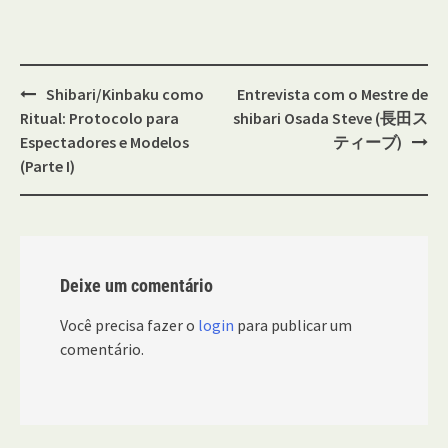
Post
Shibari/Kinbaku como
Entrevista com o Mestre de
navigation
Ritual: Protocolo para
shibari Osada Steve (長田ス
Espectadores e Modelos
ティーブ)
(Parte I)
Deixe um comentário
Você precisa fazer o
login
para publicar um
comentário.