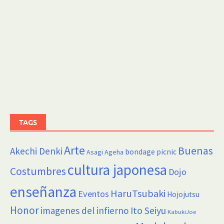
TAGS
Arte
Buenas
Akechi Denki
bondage picnic
Asagi Ageha
cultura japonesa
Costumbres
Dojo
enseñanza
HaruTsubaki
Eventos
Hojojutsu
Honor
imagenes del infierno
Ito Seiyu
KabukiJoe