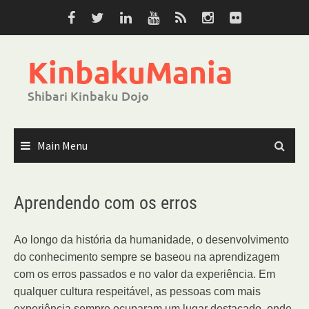
Skip
to
content
KinbakuMania
Shibari Kinbaku Dojo
Main Menu
Aprendendo com os erros
Ao longo da história da humanidade, o desenvolvimento
do conhecimento sempre se baseou na aprendizagem
com os erros passados e no valor da experiência. Em
qualquer cultura respeitável, as pessoas com mais
experiência sempre ocuparam um lugar destacado, onde