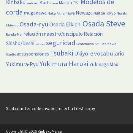
Modelos de
Kinbaku
Kurt
Master "K"
kinbiken
ma=ai
corda
Newaza
muganawa
nawa
NuitdeTokyo
Naka Akira
Nureki
Osada Steve
Osada-ryu
Osada Eikichi
Chimuo
relación maestro/discípulo
Relación
Randa Mai
seguridad
Shisho/Deshi
Semenawa
Shuuchinawa
sabaku
Tsubaki
vocabulario
Ukiyo-e
suspensiones
StudioSIX
Yukimura Haruki
Yukimura-Ryu
Yukinaga Max
Statcounter code invalid. Insert a fresh copy.
Copyright © 2026
KinbakuMania
.