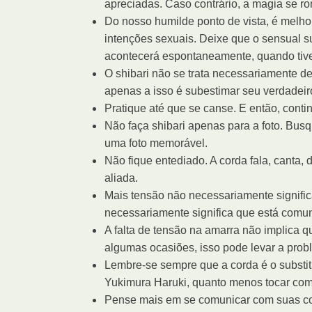
apreciadas. Caso contrário, a magia se r
Do nosso humilde ponto de vista, é melh
intenções sexuais. Deixe que o sensual s
acontecerá espontaneamente, quando tiver
O shibari não se trata necessariamente 
apenas a isso é subestimar seu verdadeir
Pratique até que se canse. E então, con
Não faça shibari apenas para a foto. Bu
uma foto memorável.
Não fique entediado. A corda fala, canta
aliada.
Mais tensão não necessariamente signifi
necessariamente significa que está com
A falta de tensão na amarra não implica 
algumas ocasiões, isso pode levar a prob
Lembre-se sempre que a corda é o substi
Yukimura Haruki, quanto menos tocar com
Pense mais em se comunicar com suas co