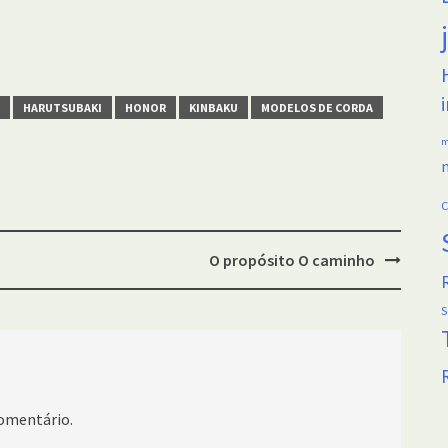
HARUTSUBAKI
HONOR
KINBAKU
MODELOS DE CORDA
m
C
O propósito O caminho
omentário.