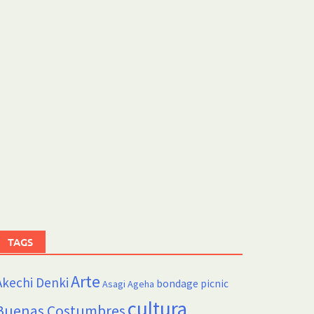
TAGS
Arte
Akechi Denki
bondage picnic
Asagi Ageha
cultura
Buenas Costumbres