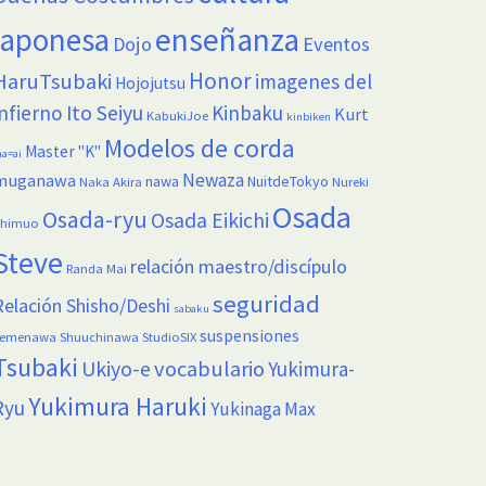
enseñanza
japonesa
Dojo
Eventos
Honor
HaruTsubaki
imagenes del
Hojojutsu
infierno
Ito Seiyu
Kinbaku
Kurt
KabukiJoe
kinbiken
Modelos de corda
Master "K"
a=ai
Newaza
muganawa
nawa
NuitdeTokyo
Naka Akira
Nureki
Osada
Osada-ryu
Osada Eikichi
himuo
Steve
relación maestro/discípulo
Randa Mai
seguridad
Relación Shisho/Deshi
sabaku
suspensiones
Semenawa
Shuuchinawa
StudioSIX
Tsubaki
vocabulario
Ukiyo-e
Yukimura-
Yukimura Haruki
Ryu
Yukinaga Max