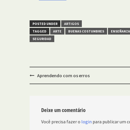
POSTED UNDER
ARTIGOS
TAGGED
ARTE
BUENAS COSTUMBRES
ENSEÑANZA
SEGURIDAD
Post
Aprendendo com os erros
navigation
Deixe um comentário
Você precisa fazer o
login
para publicar um c