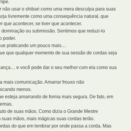
ompe.
or não usar o shibari como uma mera desculpa para suas
urja livremente como uma consequência natural, que
 que acontecer, se tiver que acontecer.
de dominação ou submissão. Sentimos que reduzi-lo
o poder.
tinue praticando um pouco mais…
sque que qualquer momento de sua sessão de cordas seja
, dança… e você pode dar o seu melhor com ela como sua
ca mais comunicação. Amarrar frouxo não
unicando menos.
que esteja amarrando de forma mais segura. De fato, em
lemas.
tuto de suas mãos. Como dizia o Grande Mestre
 suas mãos, mais mágicas suas cordas terão.
rdas do que em lembrar por onde passa a corda. Mas