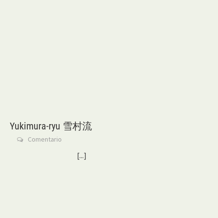
Yukimura-ryu 雪村流
Comentario
[...]