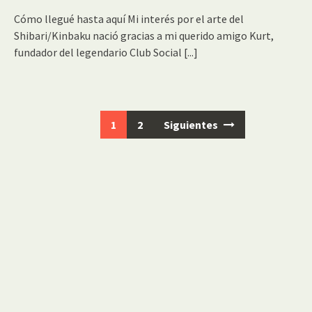
Cómo llegué hasta aquí Mi interés por el arte del
Shibari/Kinbaku nació gracias a mi querido amigo Kurt,
fundador del legendario Club Social
[...]
Ir
1
2
Siguientes
a
las
entradas