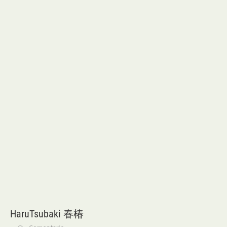
HaruTsubaki 春椿