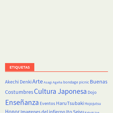
ETIQUETAS
Arte
Buenas
Akechi Denki
bondage picnic
Asagi Ageha
Cultura Japonesa
Costumbres
Dojo
Enseñanza
HaruTsubaki
Eventos
Hojojutsu
Honor
Imagenes del infierno
Ito Seiyu
KabukiJoe