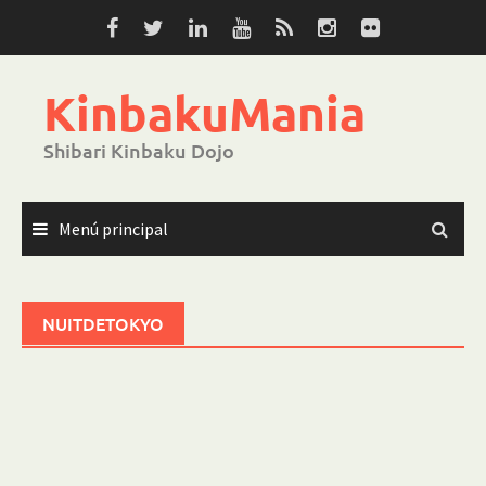
Saltar
al
contenido
KinbakuMania
Shibari Kinbaku Dojo
Menú principal
NUITDETOKYO