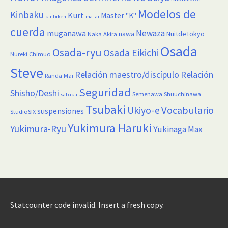
Modelos de
Kinbaku
Kurt
Master "K"
kinbiken
ma=ai
cuerda
Newaza
muganawa
nawa
NuitdeTokyo
Naka Akira
Osada
Osada-ryu
Osada Eikichi
Nureki Chimuo
Steve
Relación maestro/discípulo
Relación
Randa Mai
Seguridad
Shisho/Deshi
Semenawa
Shuuchinawa
sabaku
Tsubaki
Vocabulario
Ukiyo-e
suspensiones
StudioSIX
Yukimura Haruki
Yukimura-Ryu
Yukinaga Max
Statcounter code invalid. Insert a fresh copy.