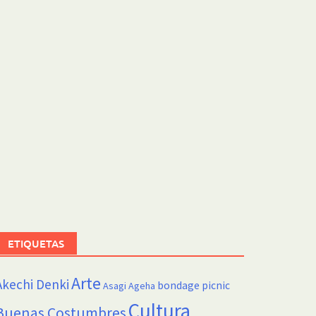
ETIQUETAS
Arte
Akechi Denki
bondage picnic
Asagi Ageha
Cultura
Buenas Costumbres