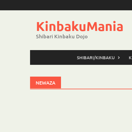
Saltar
al
contenido
KinbakuMania
Shibari Kinbaku Dojo
SHIBARI/KINBAKU
K
NEWAZA