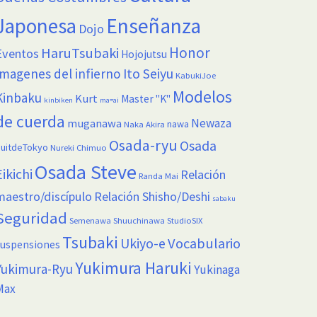
Enseñanza
Japonesa
Dojo
Honor
HaruTsubaki
Eventos
Hojojutsu
Imagenes del infierno
Ito Seiyu
KabukiJoe
Modelos
Kinbaku
Kurt
Master "K"
kinbiken
ma=ai
de cuerda
Newaza
muganawa
nawa
Naka Akira
Osada-ryu
Osada
uitdeTokyo
Nureki Chimuo
Osada Steve
Eikichi
Relación
Randa Mai
maestro/discípulo
Relación Shisho/Deshi
sabaku
Seguridad
Semenawa
Shuuchinawa
StudioSIX
Tsubaki
Vocabulario
Ukiyo-e
suspensiones
Yukimura Haruki
Yukimura-Ryu
Yukinaga
Max