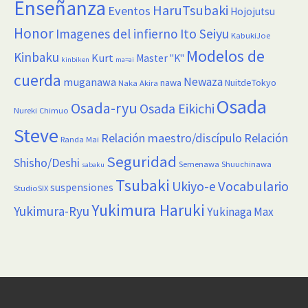
Enseñanza
HaruTsubaki
Eventos
Hojojutsu
Honor
Imagenes del infierno
Ito Seiyu
KabukiJoe
Modelos de
Kinbaku
Kurt
Master "K"
kinbiken
ma=ai
cuerda
Newaza
muganawa
nawa
NuitdeTokyo
Naka Akira
Osada
Osada-ryu
Osada Eikichi
Nureki Chimuo
Steve
Relación maestro/discípulo
Relación
Randa Mai
Seguridad
Shisho/Deshi
Semenawa
Shuuchinawa
sabaku
Tsubaki
Vocabulario
Ukiyo-e
suspensiones
StudioSIX
Yukimura Haruki
Yukimura-Ryu
Yukinaga Max