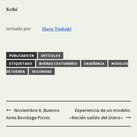
Keihi
revisado por:
Haru Tsubaki
PUBLICADO EN
ARTÍCULOS
ETIQUETADO
BUENAS COSTUMBRES
ENSEÑANZA
MODELOS
DE CUERDA
SEGURIDAD
Navegación
Noviembre 8, Buenos
Experiencia de un modelo:
de
Aires Bondage Picnic
«Recién salido del útero»
entradas