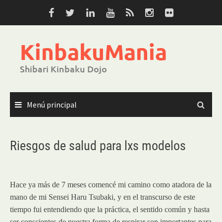
Saltar
al
contenido
KinbakuMania
Shibari Kinbaku Dojo
Menú principal
Riesgos de salud para lxs modelos
Hace ya más de 7 meses comencé mi camino como atadora de la
mano de mi Sensei Haru Tsubaki, y en el transcurso de este
tiempo fui entendiendo que la práctica, el sentido común y hasta
ser conscientes de nuestra forma de respirar son importantes para