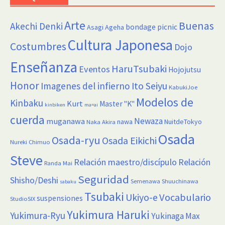
Arte
Buenas
Akechi Denki
bondage picnic
Asagi Ageha
Cultura Japonesa
Costumbres
Dojo
Enseñanza
HaruTsubaki
Eventos
Hojojutsu
Honor
Imagenes del infierno
Ito Seiyu
KabukiJoe
Modelos de
Kinbaku
Kurt
Master "K"
kinbiken
ma=ai
cuerda
Newaza
muganawa
nawa
NuitdeTokyo
Naka Akira
Osada
Osada-ryu
Osada Eikichi
Nureki Chimuo
Steve
Relación maestro/discípulo
Relación
Randa Mai
Seguridad
Shisho/Deshi
Semenawa
Shuuchinawa
sabaku
Tsubaki
Vocabulario
Ukiyo-e
suspensiones
StudioSIX
Yukimura Haruki
Yukimura-Ryu
Yukinaga Max