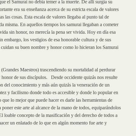
e el Samurai no debía temer a la muerte. De allí surgía su
rtante era su enseñanza acerca de su estricta escala de valores
 las cosas. Esta escala de valores llegaba al punto tal de
vida misma. En aquellos tiempos los samurai llegaban a cometer
ida sin honor, no merecía la pena ser vivida. Hoy en día esa
Sin embargo, los vestigios de esa honorable cultura y de sus
ue cuidan su buen nombre y honor como lo hicieran los Samurai
 (Grandes Maestros) trascendiendo su mortalidad al perdurar
y honor de sus discípulos. Desde occidente quizás nos resulte
ión del conocimiento y más aún quizás la veneración de un
ez y facilismo donde todo es accesible y donde lo popular en
o que lo mejor que puede hacer es darle las herramientas de
 a poner este arte al alcance de la mano de todos, equiparándolos
El loable concepto de la masificación y del derecho de todos a
acer un enlatado de lo que en algún momento fue arte y