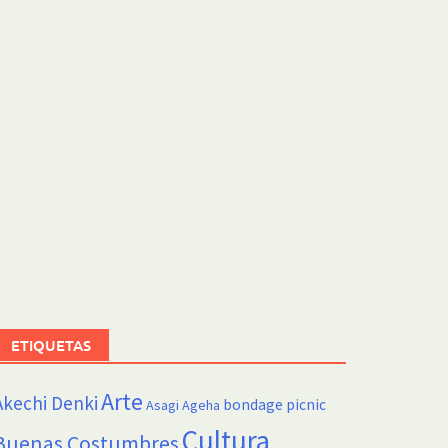
ETIQUETAS
Arte
Akechi Denki
bondage picnic
Asagi Ageha
Cultura
Buenas Costumbres