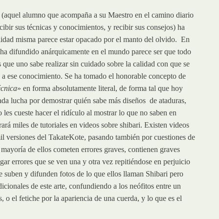
i (aquel alumno que acompaña a su Maestro en el camino diario
ibir sus técnicas y conocimientos, y recibir sus consejos) ha
ilidad misma parece estar opacado por el manto del olvido. En
e ha difundido anárquicamente en el mundo parece ser que todo
 que uno sabe realizar sin cuidado sobre la calidad con que se
do a ese conocimiento. Se ha tomado el honorable concepto de
écnica
» en forma absolutamente literal, de forma tal que hoy
ada lucha por demostrar quién sabe más diseños de ataduras,
les cueste hacer el ridículo al mostrar lo que no saben en
rá miles de tutoriales en videos sobre shibari. Existen videos
il versiones del TakateKote, pasando también por cuestiones de
a mayoría de ellos cometen errores graves, contienen graves
gar errores que se ven una y otra vez repitiéndose en perjuicio
 suben y difunden fotos de lo que ellos llaman Shibari pero
icionales de este arte, confundiendo a los neófitos entre un
 o el fetiche por la apariencia de una cuerda, y lo que es el