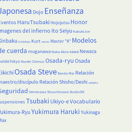
Enseñanza
Japonesa
Dojo
Honor
HaruTsubaki
Eventos
Hojojutsu
Imagenes del infierno
Ito Seiyu
KabukiJoe
Modelos
Kinbaku
Kurt
Master "K"
kinbiken
ma=ai
de cuerda
Newaza
muganawa
nawa
Naka Akira
Osada-ryu
Osada
uitdeTokyo
Nureki Chimuo
Osada Steve
Eikichi
Relación
Randa Mai
maestro/discípulo
Relación Shisho/Deshi
sabaku
Seguridad
Semenawa
Shuuchinawa
StudioSIX
Tsubaki
Vocabulario
Ukiyo-e
suspensiones
Yukimura Haruki
Yukimura-Ryu
Yukinaga
Max