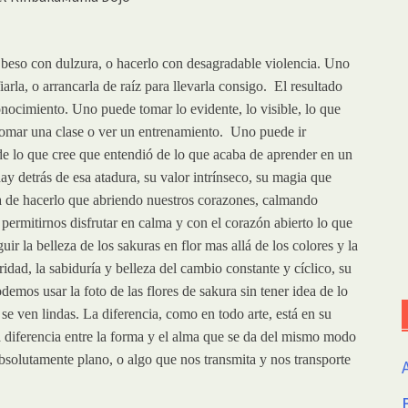
eso con dulzura, o hacerlo con desagradable violencia. Uno
iarla, o arrancarla de raíz para llevarla consigo. El resultado
onocimiento. Uno puede tomar lo evidente, lo visible, lo que
 tomar una clase o ver un entrenamiento. Uno puede ir
de lo que cree que entendió de lo que acaba de aprender en un
y detrás de esa atadura, su valor intrínseco, su magia que
ma de hacerlo que abriendo nuestros corazones, calmando
permitirnos disfrutar en calma y con el corazón abierto lo que
ir la belleza de los sakuras en flor mas allá de los colores y la
dad, la sabiduría y belleza del cambio constante y cíclico, su
emos usar la foto de las flores de sakura sin tener idea de lo
se ven lindas. La diferencia, como en todo arte, está en su
la diferencia entre la forma y el alma que se da del mismo modo
absolutamente plano, o algo que nos transmita y nos transporte