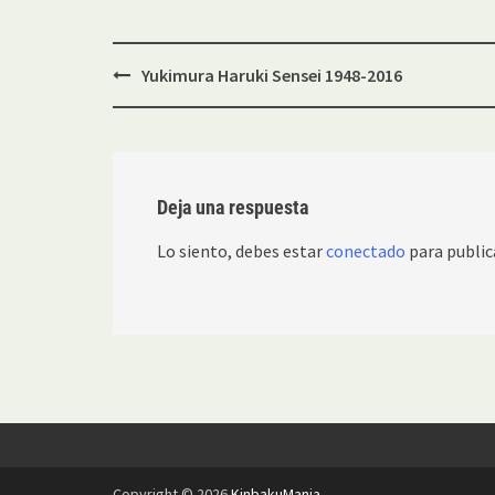
Navegación
Yukimura Haruki Sensei 1948-2016
de
entradas
Deja una respuesta
Lo siento, debes estar
conectado
para public
Copyright © 2026
KinbakuMania
.