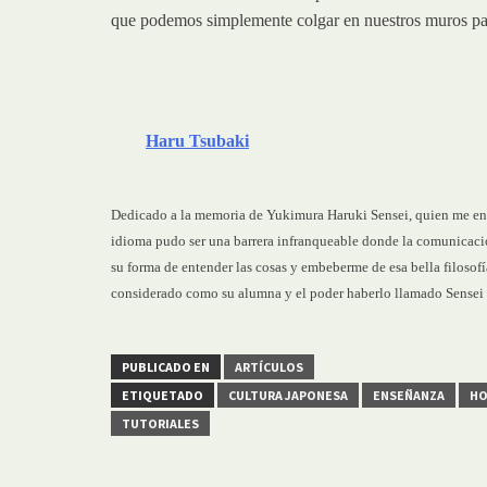
que podemos simplemente colgar en nuestros muros pa
Haru Tsubaki
Dedicado a la memoria de Yukimura Haruki Sensei, quien me ense
idioma pudo ser una barrera infranqueable donde la comunicació
su forma de entender las cosas y embeberme de esa bella filosof
considerado como su alumna y el poder haberlo llamado Sensei e
PUBLICADO EN
ARTÍCULOS
ETIQUETADO
CULTURA JAPONESA
ENSEÑANZA
H
TUTORIALES