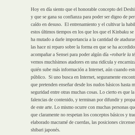
Hoy en día siento que el honorable concepto del Desh
y que se gana su confianza para poder ser digno de perc
caído en desuso. El entrenamiento y el cultivar la hab
estos últimos tiempos en los que los que el Kinbaku s
ha mutado a darle importancia a la cantidad de ataduras
las hace ni reparo sobre la forma en que se ha accedi
acompañar a Sensei para poder algún día «
robarle la t
vemos muchísimos atadores en una ridícula y encarniz
quién sube más información a Internet, aún cuando esto 
público. Si uno busca en Internet, seguramente encontra
que pretenden enseñar desde los nudos básicos hasta m
seguridad entre otras muchas cosas. Lo cierto es que l
falencias de contenido, y terminan por difundir y propa
de este arte. Lo mismo ocurre con muchas personas que
que claramente no respetan los conceptos básicos y trad
elaborado macramé de cuerdas, las posiciones circenses,
shibari japonés.