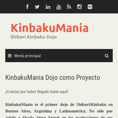
Saltar
al
contenido
KinbakuMania
Shibari Kinbaku Dojo
Menú principal
KinbakuMania Dojo como Proyecto
¡Gracias por haber llegado hasta aquí!
KinbakuMania es el primer dojo de Shibari/Kinbaku en
Buenos Aires, Argentina y Latinoamérica. No sólo por
asistir a Osada Steve Sensei en las traducciones de sus