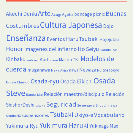
Arte
Buenas
Akechi Denki
bondage picnic
Asagi Ageha
Cultura Japonesa
Costumbres
Dojo
Enseñanza
HaruTsubaki
Eventos
Hojojutsu
Honor
Imagenes del infierno
Ito Seiyu
KabukiJoe
Modelos de
Kinbaku
Kurt
Master "K"
kinbiken
ma=ai
cuerda
Newaza
muganawa
nawa
NuitdeTokyo
Naka Akira
Osada
Osada-ryu
Osada Eikichi
Nureki Chimuo
Steve
Relación maestro/discípulo
Relación
Randa Mai
Seguridad
Shisho/Deshi
Semenawa
Shuuchinawa
sabaku
Tsubaki
Vocabulario
Ukiyo-e
suspensiones
StudioSIX
Yukimura Haruki
Yukimura-Ryu
Yukinaga Max