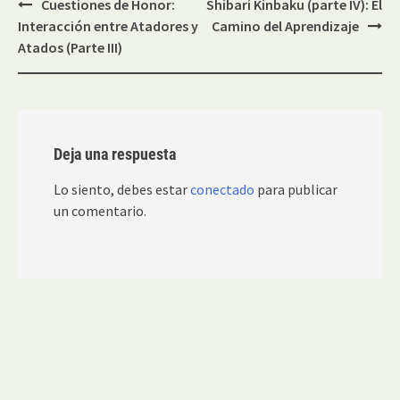
Navegación
Cuestiones de Honor:
Shibari Kinbaku (parte IV): El
de
Interacción entre Atadores y
Camino del Aprendizaje
entradas
Atados (Parte III)
Deja una respuesta
Lo siento, debes estar
conectado
para publicar
un comentario.