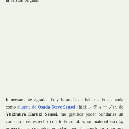
la versión original.
Inmensamente agradecida y honrada de haber sido aceptada
como
alumna de
Osada Steve Sensei
(長田スティーブ) y de
Yukimura Haruki Sensei
, me gratifica poder brindarles un
contacto más estrecho con toda su obra, su material escrito,
proyectos y cualquier novedad que él considere oportuna