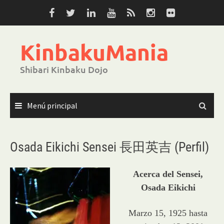
Saltar
al
contenido
KinbakuMania
Shibari Kinbaku Dojo
Menú principal
Osada Eikichi Sensei 長田英吉 (Perfil)
Acerca del Sensei,
Osada Eikichi
Marzo 15, 1925 hasta