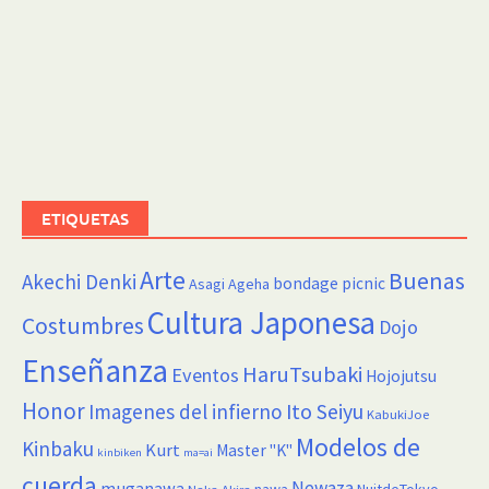
ETIQUETAS
Arte
Buenas
Akechi Denki
bondage picnic
Asagi Ageha
Cultura Japonesa
Costumbres
Dojo
Enseñanza
HaruTsubaki
Eventos
Hojojutsu
Honor
Imagenes del infierno
Ito Seiyu
KabukiJoe
Modelos de
Kinbaku
Kurt
Master "K"
kinbiken
ma=ai
cuerda
Newaza
muganawa
nawa
NuitdeTokyo