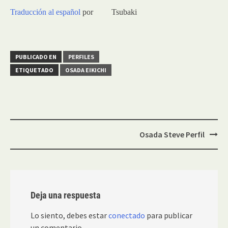
Traducción al español
por
Tsubaki
PUBLICADO EN
PERFILES
ETIQUETADO
OSADA EIKICHI
Navegación
Osada Steve Perfil
de
entradas
Deja una respuesta
Lo siento, debes estar
conectado
para publicar
un comentario.