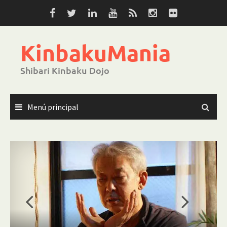
Saltar
al
contenido
KinbakuMania
Shibari Kinbaku Dojo
Menú principal