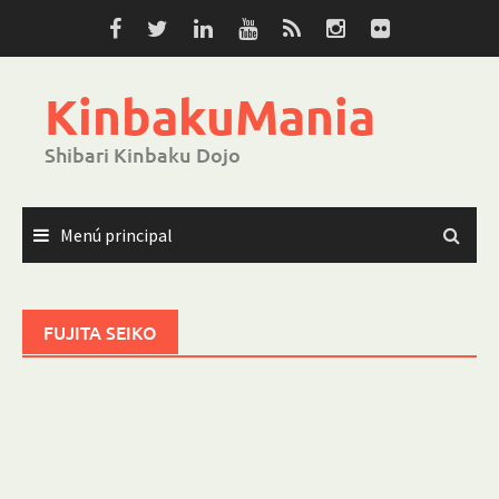
Saltar
al
contenido
KinbakuMania
Shibari Kinbaku Dojo
Menú principal
FUJITA SEIKO