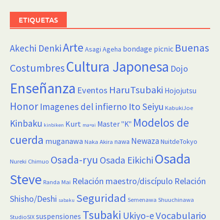
ETIQUETAS
Arte
Buenas
Akechi Denki
bondage picnic
Asagi Ageha
Cultura Japonesa
Costumbres
Dojo
Enseñanza
HaruTsubaki
Eventos
Hojojutsu
Honor
Imagenes del infierno
Ito Seiyu
KabukiJoe
Modelos de
Kinbaku
Kurt
Master "K"
kinbiken
ma=ai
cuerda
Newaza
muganawa
nawa
NuitdeTokyo
Naka Akira
Osada
Osada-ryu
Osada Eikichi
Nureki Chimuo
Steve
Relación maestro/discípulo
Relación
Randa Mai
Seguridad
Shisho/Deshi
Semenawa
Shuuchinawa
sabaku
Tsubaki
Vocabulario
Ukiyo-e
suspensiones
StudioSIX