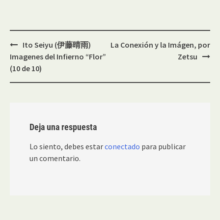
Navegación
Ito Seiyu (伊藤晴雨)
La Conexión y la Imágen, por
de
Imagenes del Infierno “Flor”
Zetsu
entradas
(10 de 10)
Deja una respuesta
Lo siento, debes estar
conectado
para publicar
un comentario.