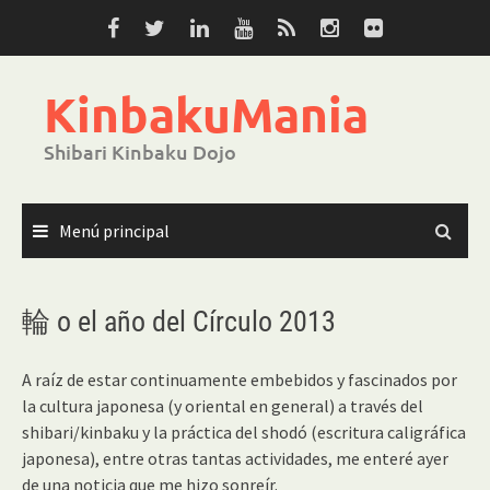
Saltar
al
contenido
KinbakuMania
Shibari Kinbaku Dojo
Menú principal
輪 o el año del Círculo 2013
A raíz de estar continuamente embebidos y fascinados por
la cultura japonesa (y oriental en general) a través del
shibari/kinbaku y la práctica del shodó (escritura caligráfica
japonesa), entre otras tantas actividades, me enteré ayer
de una noticia que me hizo sonreír.