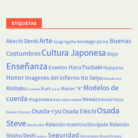
ETIQUETAS
Arte
Buenas
Akechi Denki
bondage picnic
Asagi Ageha
Cultura Japonesa
Costumbres
Dojo
Enseñanza
HaruTsubaki
Eventos
Hojojutsu
Honor
Imagenes del infierno
Ito Seiyu
KabukiJoe
Modelos de
Kinbaku
Kurt
Master "K"
kinbiken
ma=ai
cuerda
Newaza
muganawa
nawa
NuitdeTokyo
Naka Akira
Osada
Osada-ryu
Osada Eikichi
Nureki Chimuo
Steve
Relación maestro/discípulo
Relación
Randa Mai
Seguridad
Shisho/Deshi
Semenawa
Shuuchinawa
sabaku