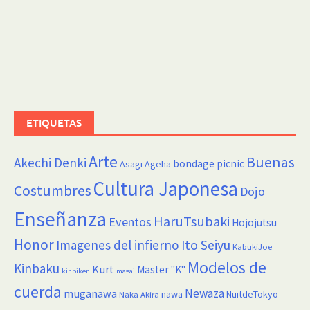
ETIQUETAS
Arte
Buenas
Akechi Denki
bondage picnic
Asagi Ageha
Cultura Japonesa
Costumbres
Dojo
Enseñanza
HaruTsubaki
Eventos
Hojojutsu
Honor
Imagenes del infierno
Ito Seiyu
KabukiJoe
Modelos de
Kinbaku
Kurt
Master "K"
kinbiken
ma=ai
cuerda
Newaza
muganawa
nawa
NuitdeTokyo
Naka Akira