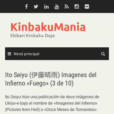
Saltar
al
contenido
KinbakuMania
Shibari Kinbaku Dojo
Menú principal
Ito Seiyu (伊藤晴雨) Imagenes del
Infierno «Fuego» (3 de 10)
Ito Seiyu hizo una publicación de doce imágenes de
Ukiyo-e
bajo el nombre de «Imagenes del Infierno»
(Pictures from Hell) o «Doce Meses de Tormentos»