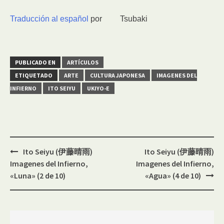
Traducción al español
por
Tsubaki
PUBLICADO EN
ARTÍCULOS
ETIQUETADO
ARTE
CULTURA JAPONESA
IMAGENES DEL
INFIERNO
ITO SEIYU
UKIYO-E
Navegación
Ito Seiyu (伊藤晴雨)
Ito Seiyu (伊藤晴雨)
de
Imagenes del Infierno,
Imagenes del Infierno,
entradas
«Luna» (2 de 10)
«Agua» (4 de 10)