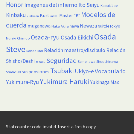
Honor
Imagenes del infierno
Ito Seiyu
KabukiJoe
Modelos de
Kinbaku
Kurt
Master "K"
kinbiken
ma=ai
cuerda
Newaza
muganawa
nawa
NuitdeTokyo
Naka Akira
Osada
Osada-ryu
Osada Eikichi
Nureki Chimuo
Steve
Relación maestro/discípulo
Relación
Randa Mai
Seguridad
Shisho/Deshi
Semenawa
Shuuchinawa
sabaku
Tsubaki
Vocabulario
Ukiyo-e
suspensiones
StudioSIX
Yukimura Haruki
Yukimura-Ryu
Yukinaga Max
Statcounter code invalid. Insert a fresh copy.